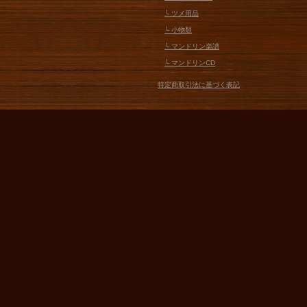
└ ツメ用品
└ 小物類
└ マンドリン楽譜
└ マンドリンCD
特定商取引法に基づく表記