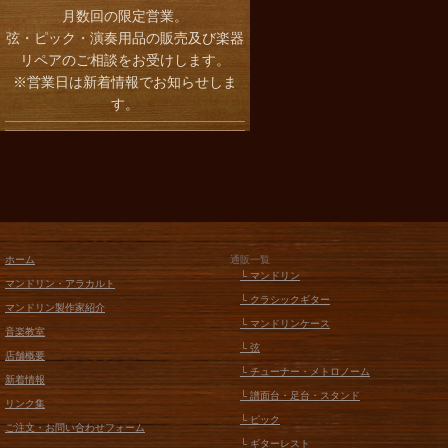
月数回の限定営業。
弦・ピック・演奏用品の販売及び楽器
リペアのご相談をお受けします。
※営業日は新着情報でお知らせしま
す。
ホーム
通販一覧
└ マンドリン
マンドリン・アラカルト
└ クラシックギター
マンドリン製作家紹介
└ マンドリンケース
音楽教室
└ 弦
店舗概要
└ チューナー・メトロノーム
新着情報
└ 譜面台・足台・スタンド
リンク集
└ ピック
ご注文・お問い合わせフォーム
└ ギターレスト