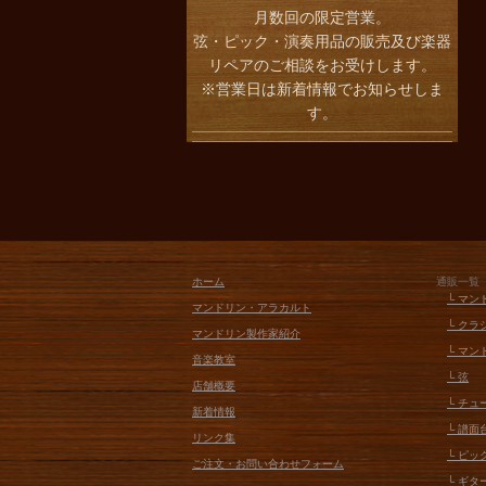
月数回の限定営業。
弦・ピック・演奏用品の販売及び楽器
リペアのご相談をお受けします。
※営業日は新着情報でお知らせしま
す。
ホーム
通販一覧
└ マン
マンドリン・アラカルト
└ クラ
マンドリン製作家紹介
└ マン
音楽教室
└ 弦
店舗概要
└ チ
新着情報
└ 譜
リンク集
└ ピッ
ご注文・お問い合わせフォーム
└ ギタ