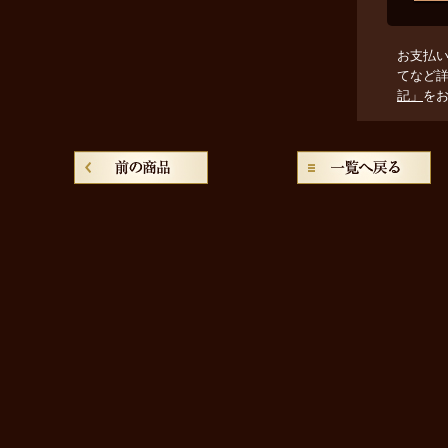
お支払
てなど
記」
を