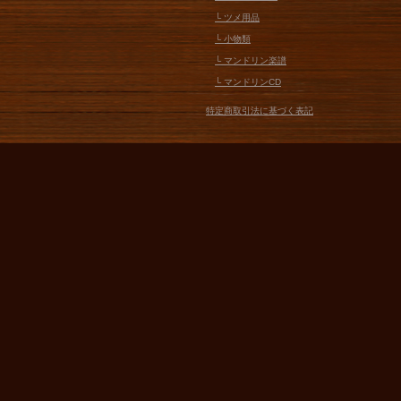
└ ツメ用品
└ 小物類
└ マンドリン楽譜
└ マンドリンCD
特定商取引法に基づく表記