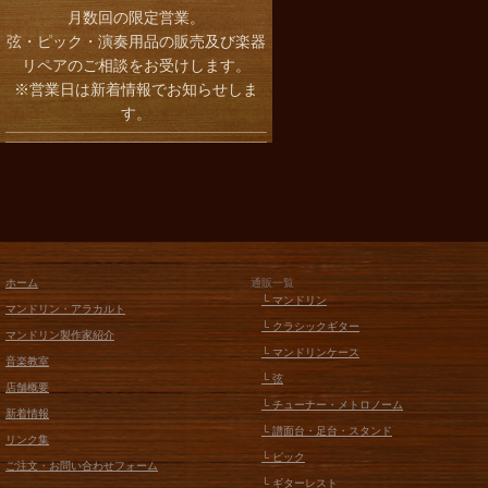
月数回の限定営業。
弦・ピック・演奏用品の販売及び楽器
リペアのご相談をお受けします。
※営業日は新着情報でお知らせしま
す。
ホーム
通販一覧
└ マンドリン
マンドリン・アラカルト
└ クラシックギター
マンドリン製作家紹介
└ マンドリンケース
音楽教室
└ 弦
店舗概要
└ チューナー・メトロノーム
新着情報
└ 譜面台・足台・スタンド
リンク集
└ ピック
ご注文・お問い合わせフォーム
└ ギターレスト