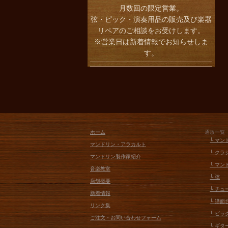
月数回の限定営業。
弦・ピック・演奏用品の販売及び楽器
リペアのご相談をお受けします。
※営業日は新着情報でお知らせしま
す。
ホーム
通販一覧
└ マン
マンドリン・アラカルト
└ クラ
マンドリン製作家紹介
└ マン
音楽教室
└ 弦
店舗概要
└ チ
新着情報
└ 譜
リンク集
└ ピッ
ご注文・お問い合わせフォーム
└ ギタ