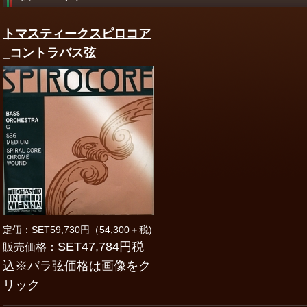
トマスティークスピロコア
_コントラバス弦
定価：SET59,730円（54,300＋税)
SET47,784円税
販売価格：
込※バラ弦価格は画像をク
リック