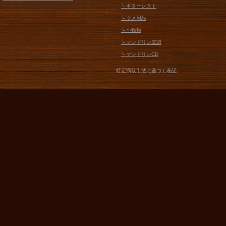
└ ギターレスト
└ ツメ用品
└ 小物類
└ マンドリン楽譜
└ マンドリンCD
特定商取引法に基づく表記