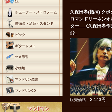
弦
久保田孝(指揮) ク
チューナー・メトロノーム
ロマンドリーネンオ
譜面台・足台・スタンド
ター 《久保田孝作
2》
ピック
ギターレスト
ツメ用品
小物類
マンドリン楽譜
マンドリンCD
3,143円
販売価格：