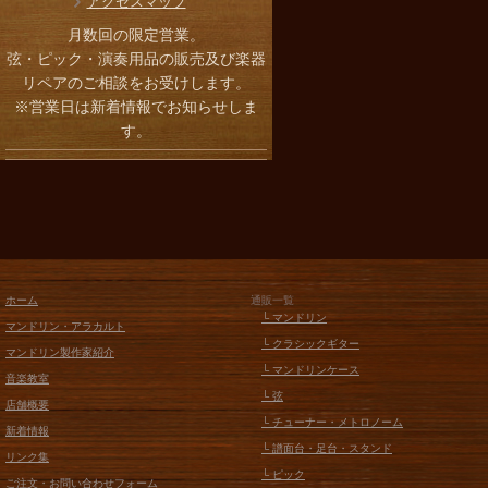
アクセスマップ
月数回の限定営業。
弦・ピック・演奏用品の販売及び楽器
リペアのご相談をお受けします。
※営業日は新着情報でお知らせしま
す。
ホーム
通販一覧
└ マンドリン
マンドリン・アラカルト
└ クラシックギター
マンドリン製作家紹介
└ マンドリンケース
音楽教室
└ 弦
店舗概要
└ チューナー・メトロノーム
新着情報
└ 譜面台・足台・スタンド
リンク集
└ ピック
ご注文・お問い合わせフォーム