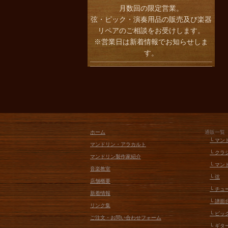
月数回の限定営業。
弦・ピック・演奏用品の販売及び楽器
リペアのご相談をお受けします。
※営業日は新着情報でお知らせしま
す。
ホーム
通販一覧
└ マン
マンドリン・アラカルト
└ クラ
マンドリン製作家紹介
└ マン
音楽教室
└ 弦
店舗概要
└ チ
新着情報
└ 譜
リンク集
└ ピッ
ご注文・お問い合わせフォーム
└ ギタ