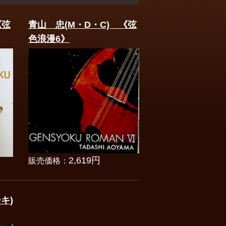
《弦
青山 忠(M・D・C) 《弦
色浪漫6》
2,619円
販売価格：
キ)