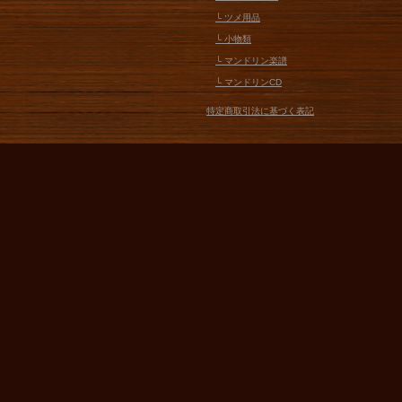
└ ツメ用品
└ 小物類
└ マンドリン楽譜
└ マンドリンCD
特定商取引法に基づく表記