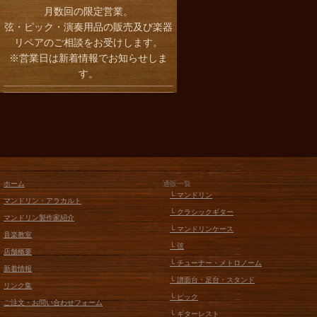
月数回の限定営業。
弦・ピック・演奏用品の販売及び楽器
リペアのご相談をお受けします。
※営業日は新着情報でお知らせしま
す。
ホーム
通販一覧
└ マンドリン
マンドリン・アラカルト
└ クラシックギター
マンドリン製作家紹介
└ マンドリンケース
音楽教室
└ 弦
店舗概要
└ チューナー・メトロノーム
新着情報
└ 譜面台・足台・スタンド
リンク集
└ ピック
ご注文・お問い合わせフォーム
└ ギターレスト