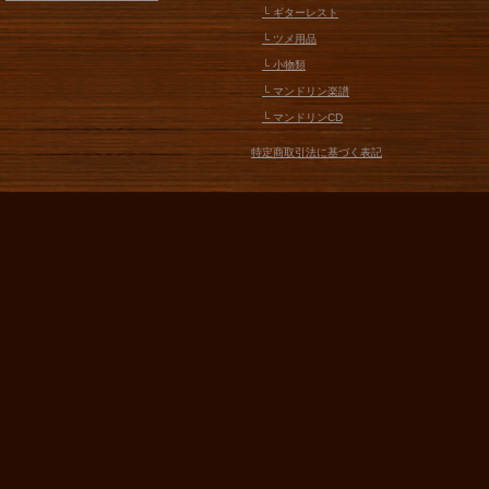
└ ギターレスト
└ ツメ用品
└ 小物類
└ マンドリン楽譜
└ マンドリンCD
特定商取引法に基づく表記