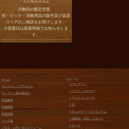
アクセスマップ
月数回の限定営業。
弦・ピック・演奏用品の販売及び楽器
リペアのご相談をお受けします。
※営業日は新着情報でお知らせしま
す。
ホーム
通販一覧
└ マンドリン
マンドリン・アラカルト
└ クラシックギター
マンドリン製作家紹介
└ マンドリンケース
音楽教室
└ 弦
店舗概要
└ チューナー・メトロノーム
新着情報
└ 譜面台・足台・スタンド
リンク集
└ ピック
ご注文・お問い合わせフォーム