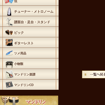
弦
チューナー・メトロノーム
譜面台・足台・スタンド
ピック
ギターレスト
ツメ用品
小物類
マンドリン楽譜
マンドリンCD