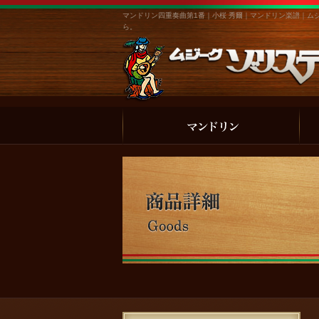
マンドリン四重奏曲第1番｜小桜 秀爾｜マンドリン楽譜｜ム
ら。