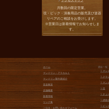
アクセスマップ
月数回の限定営業。
弦・ピック・演奏用品の販売及び楽器
リペアのご相談をお受けします。
※営業日は新着情報でお知らせしま
す。
ホーム
通販一覧
└ マン
マンドリン・アラカルト
└ クラ
マンドリン製作家紹介
└ マン
音楽教室
└ 弦
店舗概要
└ チ
新着情報
└ 譜
リンク集
└ ピッ
ご注文・お問い合わせフォーム