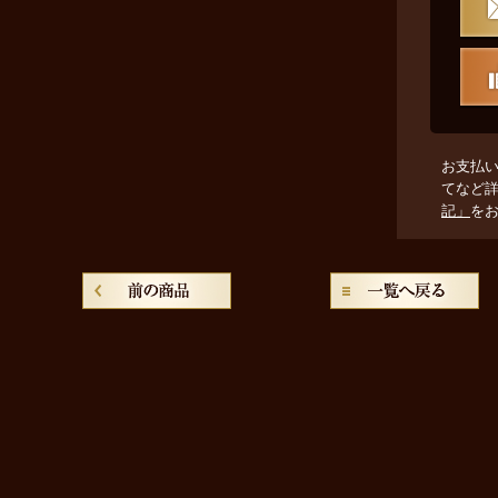
お支払
てなど
記」
を