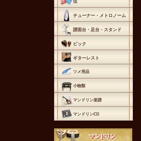
弦
チューナー・メトロノーム
譜面台・足台・スタンド
ピック
ギターレスト
ツメ用品
小物類
マンドリン楽譜
マンドリンCD