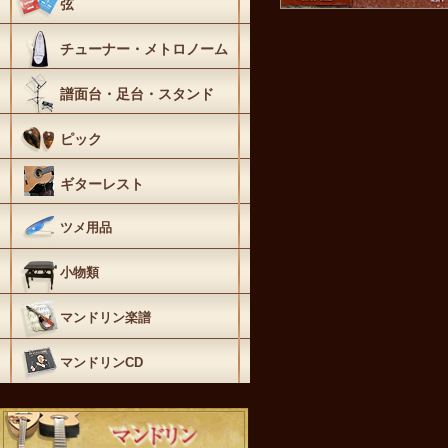
弦
チューナー・メトロノーム
譜面台・足台・スタンド
ピック
ギターレスト
ツメ用品
小物類
マンドリン楽譜
マンドリンCD