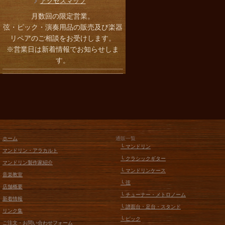
アクセスマップ
月数回の限定営業。
弦・ピック・演奏用品の販売及び楽器
リペアのご相談をお受けします。
※営業日は新着情報でお知らせしま
す。
ホーム
通販一覧
└ マンドリン
マンドリン・アラカルト
└ クラシックギター
マンドリン製作家紹介
└ マンドリンケース
音楽教室
└ 弦
店舗概要
└ チューナー・メトロノーム
新着情報
└ 譜面台・足台・スタンド
リンク集
└ ピック
ご注文・お問い合わせフォーム