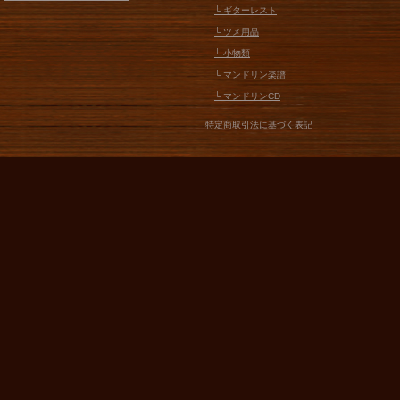
└ ギターレスト
└ ツメ用品
└ 小物類
└ マンドリン楽譜
└ マンドリンCD
特定商取引法に基づく表記