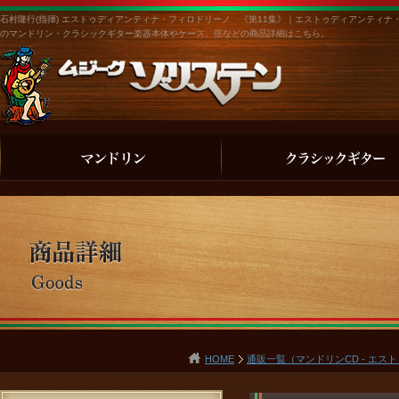
石村隆行(指揮) エストゥディアンティナ・フィロドリーノ 《第11集》｜エストゥディアンティナ
のマンドリン・クラシックギター楽器本体やケース、弦などの商品詳細はこちら。
HOME
通販一覧（マンドリンCD - エ